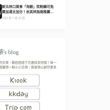
新北林口美食「洵廚」炊粉鍋可免
費加湯太加分！米其林指南推薦美
食-附菜單
2026 年 7 月 29 日
s blog
的文章，歡迎透過下方連結支持我！每一
我獲得一點小小分潤，我會用心創作更多