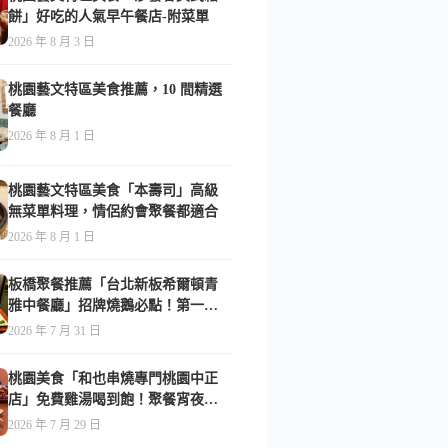
餅」好吃的人氣早午餐店-附菜單
2026 年 8 月 3 日
桃園藝文特區美食推薦，10 間精選
餐廳
2026 年 8 月 1 日
桃園藝文特區美食「本壽司」高級
無菜單料理，情侶約會聚餐都適合
2026 年 8 月 1 日
板橋聚餐推薦「台北新板希爾頓青
雅中餐廳」招牌燒鵝必點！第一次
吃就驚艷-附菜單
2026 年 7 月 31 日
桃園美食「和也串燒專門桃園中正
店」免費雞湯喝到飽！聚餐宵夜首
選-附菜單
2026 年 7 月 29 日