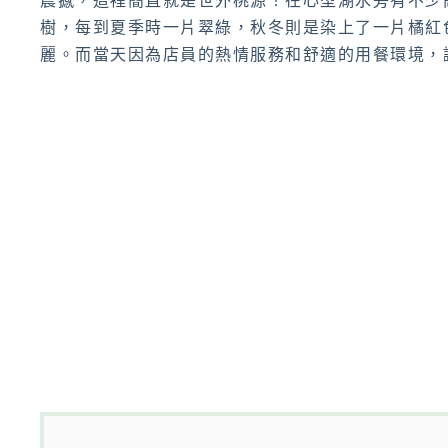
震撼，這裡簡直就是世外桃源！在心型湖水旁有不少
樹，每到夏季時一片翠綠，秋冬則是染上了一片橘紅
麗。而當天因為店員的熱情服務和舒適的用餐環境，