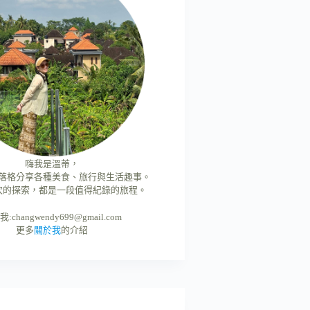
嗨我是溫蒂，
落格分享各種美食、旅行與生活趣事。
次的探索，都是一段值得紀錄的旅程。
我:
changwendy699@gmail.com
更多
關於我
的介紹