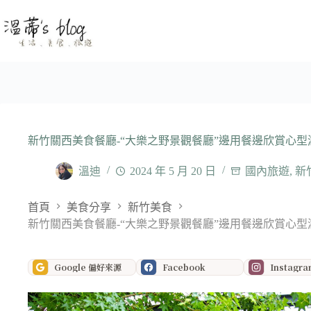
跳
至
主
要
內
容
新竹關西美食餐廳-“大樂之野景觀餐廳”邊用餐邊欣賞心型
溫迪
2024 年 5 月 20 日
國內旅遊
,
新
首頁
美食分享
新竹美食
新竹關西美食餐廳-“大樂之野景觀餐廳”邊用餐邊欣賞心型
Google 偏好來源
Facebook
Instagr