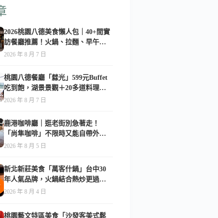
章
2026桃園八德美食懶人包｜40+間實
訪餐廳推薦！火鍋、拉麵、早午
餐、咖啡廳全收錄
2026 年 8 月 7 日
桃園八德餐廳「㵘光」599元Buffet
吃到飽，湖景景觀＋20多道料理一
次享用
2026 年 8 月 7 日
鹿港咖啡廳｜逛老街別急著走！
「尚隼咖啡」不限時又能自帶外
食，難怪在地人天天報到-附菜單
2026 年 8 月 5 日
新北新莊美食「萬客什鍋」台中30
年人氣品牌，火鍋結合熱炒更過
癮！-附菜單
2026 年 8 月 4 日
桃園藝文特區美食「沙發客美式鬆