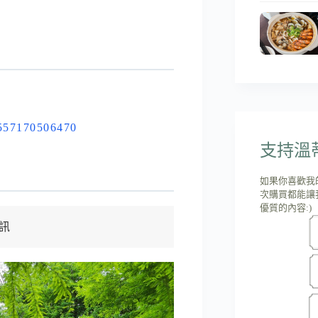
1557170506470
支持溫蒂'
如果你喜歡我
次購買都能讓
優質的內容:)
訊