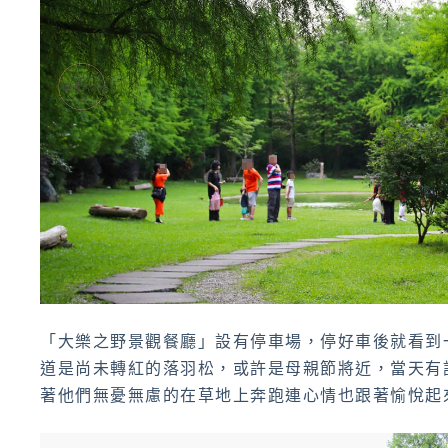
「大樂之野景觀餐廳」設有停車場，停好車後就看到
道是尚未轉紅的落羽松，或許是母親節將近，當天有
著他們無憂無慮的在草地上奔跑連心情也跟著愉悅起