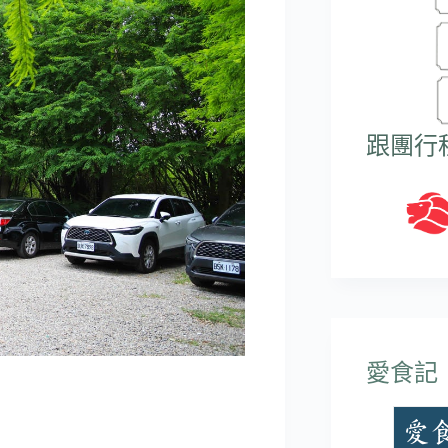
跟團行
愛食記