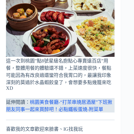
這一次到桃園”點8號星級名廚點心專賣遠百店”用
餐，整體用餐的體驗還不錯，上菜速度很快，餐點
可能因為有改良過還蠻符合我胃口的，最讓我印象
深刻的莫過於水晶蝦餃皇了，會想要多點幾籠來吃
XD
延伸閱讀：
桃園美食餐廳-“打茶串燒居酒屋”下班揪
朋友同事一起來買醉吧！必點鐵板蛋燒-附菜單
喜歡我的文章歡迎來臉書、IG找我玩