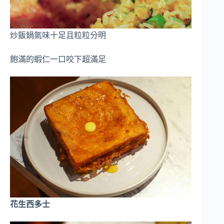
炒飯鍋氣味十足且粒粒分明
飽滿的蝦仁一口咬下超滿足
花生西多士