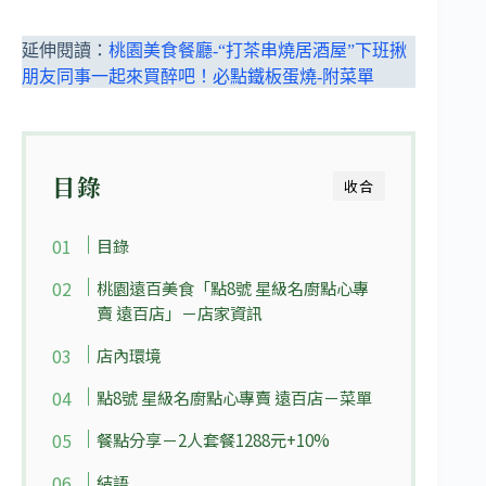
延伸閱讀：
桃園美食餐廳-“打茶串燒居酒屋”下班揪
朋友同事一起來買醉吧！必點鐵板蛋燒-附菜單
目錄
收合
目錄
桃園遠百美食「點8號 星級名廚點心專
賣 遠百店」－店家資訊
店內環境
點8號 星級名廚點心專賣 遠百店－菜單
餐點分享－2人套餐1288元+10%
結語