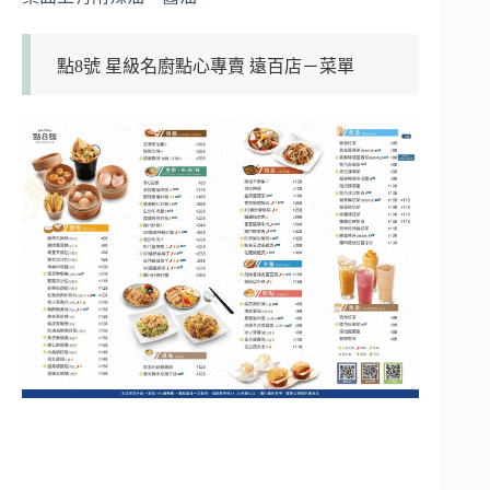
點8號 星級名廚點心專賣 遠百店－菜單