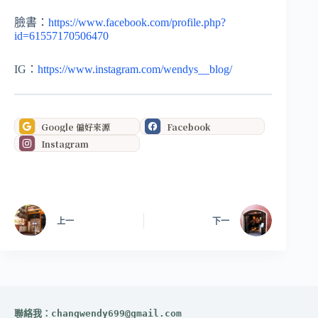
臉書：
https://www.facebook.com/profile.php?
id=61557170506470
IG：
https://www.instagram.com/wendys__blog/
Google 偏好來源
Facebook
Instagram
上一
下一
聯絡我：
changwendy699@gmail.com