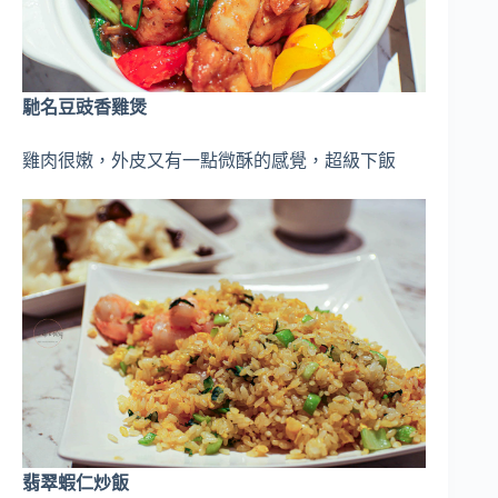
馳名豆豉香雞煲
雞肉很嫩，外皮又有一點微酥的感覺，超級下飯
翡翠蝦仁炒飯