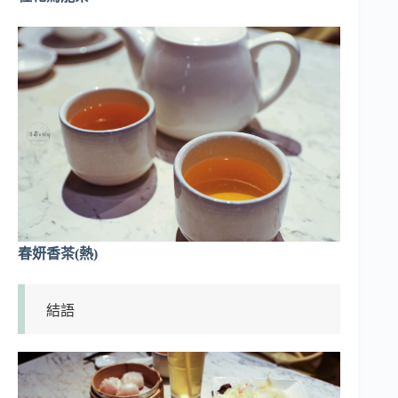
春妍香茶(熱)
結語