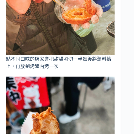
點不同口味的店家會把甜甜圈切一半然後將醬料擠
上，再放到烤盤內烤一次