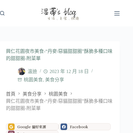
跳
至
主
要
內
容
興仁花園夜市美食-“丹麥/惡貓甜甜圈”酥脆多種口味
的甜甜圈-附菜單
溫迪
2023 年 12 月 18 日
桃園美食
,
美食分享
首頁
美食分享
桃園美食
興仁花園夜市美食-“丹麥/惡貓甜甜圈”酥脆多種口味
的甜甜圈-附菜單
Google 偏好來源
Facebook