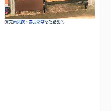
買完
肉夾饃
、
泰式奶茶
想吃點甜的