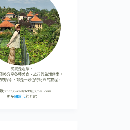
嗨我是溫蒂，
落格分享各種美食、旅行與生活趣事。
次的探索，都是一段值得紀錄的旅程。
我:
changwendy699@gmail.com
更多
關於我
的介紹