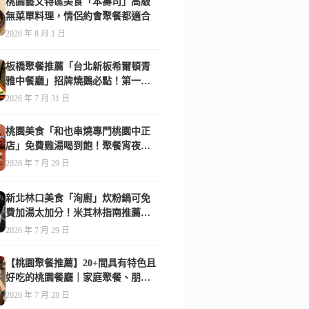
桃園藝文特區美食「本壽司」高級
無菜單料理，情侶約會聚餐都適合
2026 年 8 月 1 日
板橋聚餐推薦「台北新板希爾頓青
雅中餐廳」招牌燒鵝必點！第一次
吃就驚艷-附菜單
2026 年 7 月 31 日
桃園美食「和也串燒專門桃園中正
店」免費雞湯喝到飽！聚餐宵夜首
選-附菜單
2026 年 7 月 29 日
新北林口美食「洵廚」炊粉鍋可免
費加湯太加分！米其林指南推薦美
食-附菜單
2026 年 7 月 29 日
【桃園聚餐推薦】20+間具有特色且
好吃的桃園餐廳｜家庭聚餐、朋友
聚會都合適(持續更新)
2026 年 7 月 28 日