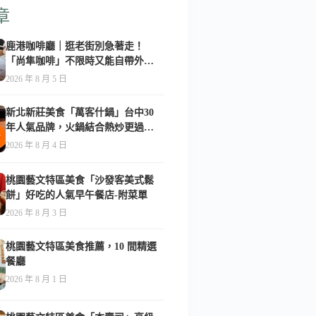
章
鹿港咖啡廳｜逛老街別急著走！
「尚隼咖啡」不限時又能自帶外
食，難怪在地人天天報到-附菜單
2026 年 8 月 5 日
新北新莊美食「萬客什鍋」台中30
年人氣品牌，火鍋結合熱炒更過
癮！-附菜單
2026 年 8 月 4 日
桃園藝文特區美食「沙發客美式鬆
餅」好吃的人氣早午餐店-附菜單
2026 年 8 月 3 日
桃園藝文特區美食推薦，10 間精選
餐廳
2026 年 8 月 1 日