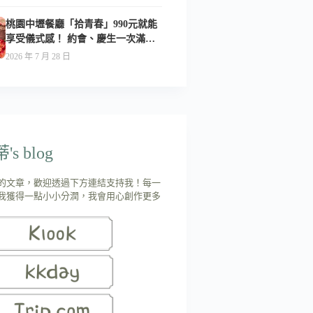
桃園中壢餐廳「拾青春」990元就能
享受儀式感！ 約會、慶生一次滿足-
附菜單
2026 年 7 月 28 日
s blog
的文章，歡迎透過下方連結支持我！每一
我獲得一點小小分潤，我會用心創作更多