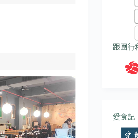
跟團行
愛食記