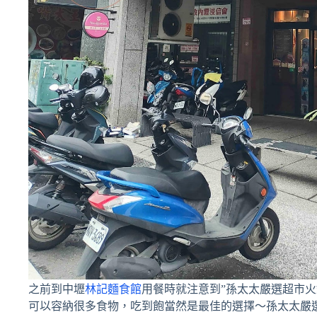
之前到中壢
林記麵食館
用餐時就注意到”孫太太嚴選超市火
可以容納很多食物，吃到飽當然是最佳的選擇～孫太太嚴