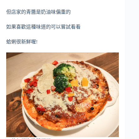
但店家的青醬是奶油味偏重的
如果喜歡這種味道的可以嘗試看看
蛤蜊很新鮮喔!