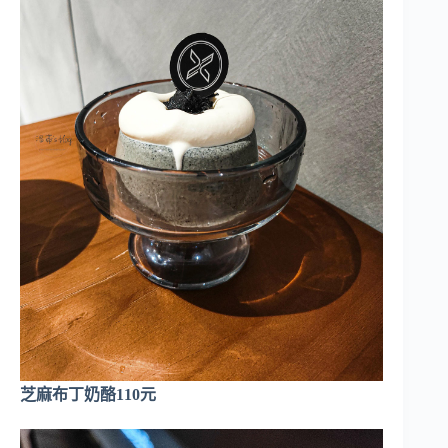
芝麻布丁奶酪110元