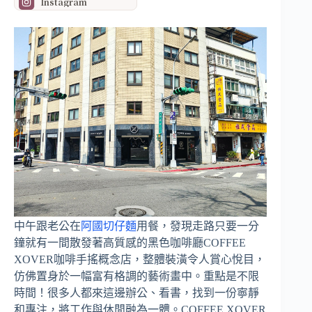
Instagram
中午跟老公在
阿國切仔麵
用餐，發現走路只要一分
鐘就有一間散發著高質感的黑色咖啡廳COFFEE
XOVER咖啡手搖概念店，整體裝潢令人賞心悅目，
仿佛置身於一幅富有格調的藝術畫中。重點是不限
時間！很多人都來這邊辦公、看書，找到一份寧靜
和專注，將工作與休閒融為一體。COFFEE XOVER