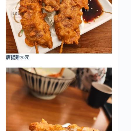
唐揚雞70元