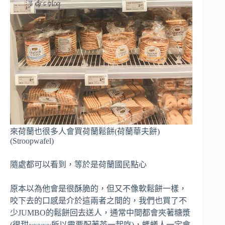
來荷蘭也很多人會買荷蘭鬆餅(荷蘭華夫餅)
(Stroopwafel)
隨處都可以看到，等於是荷蘭國民點心
原本以為他會是很酥脆的，但又不像軟鬆餅一樣，
咬下去的口感是介於這兩者之間的，我們也買了不
少JUMBO的鬆餅回去送人，通常中間都會夾著糖漿
(很甜~~~~~所以需要配著茶一起吃)，螞蟻人一定會