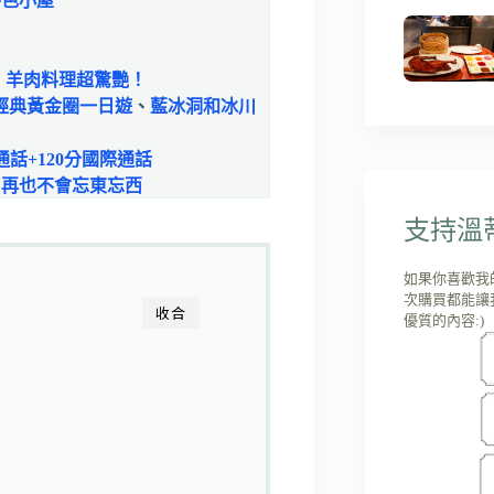
特色小屋
、羊肉料理超驚艷！
經典黃金圈一日遊
、
藍冰洞和冰川
限通話+120分國際通話
，再也不會忘東忘西
支持溫蒂'
如果你喜歡我
次購買都能讓
收合
優質的內容:)