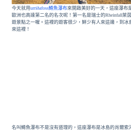
今天就用
urriðafoss鱒魚瀑布
來開啟美好的一天，這座瀑布
歐洲也高達第二名的名次呢！第一名是瑞士的Rheinfal
遊景點之一喔。這裡的遊客很少，鮮少有人來這邊，到冰
來這裡！
名叫鱒魚瀑布不是沒有道理的，這座瀑布是冰島的肖爾索河Þj