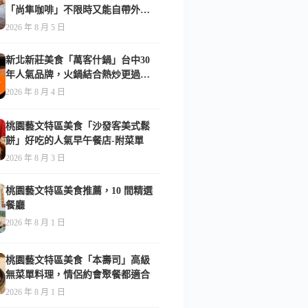
「尚隼咖啡」不限時又能自帶外
食，難怪在地人天天報到-附菜單
2026 年 8 月 5 日
新北新莊美食「萬客什鍋」台中30
年人氣品牌，火鍋結合熱炒更過
癮！-附菜單
2026 年 8 月 4 日
桃園藝文特區美食「沙發客美式鬆
餅」好吃的人氣早午餐店-附菜單
2026 年 8 月 3 日
桃園藝文特區美食推薦，10 間精選
餐廳
2026 年 8 月 1 日
桃園藝文特區美食「本壽司」高級
無菜單料理，情侶約會聚餐都適合
2026 年 8 月 1 日