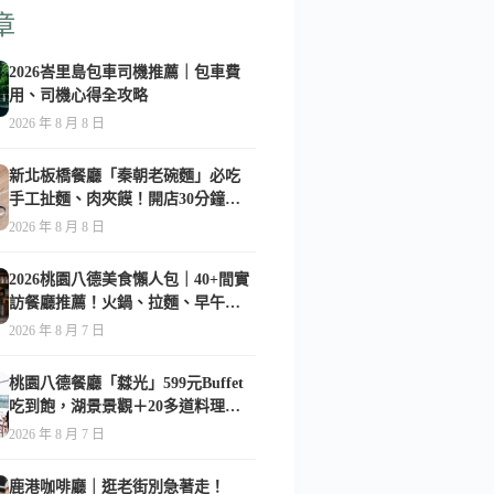
章
2026峇里島包車司機推薦｜包車費
用、司機心得全攻略
2026 年 8 月 8 日
新北板橋餐廳「秦朝老碗麵」必吃
手工扯麵、肉夾饃！開店30分鐘就
客滿的人氣陝西美食-附菜單
2026 年 8 月 8 日
2026桃園八德美食懶人包｜40+間實
訪餐廳推薦！火鍋、拉麵、早午
餐、咖啡廳全收錄
2026 年 8 月 7 日
桃園八德餐廳「㵘光」599元Buffet
吃到飽，湖景景觀＋20多道料理一
次享用
2026 年 8 月 7 日
鹿港咖啡廳｜逛老街別急著走！