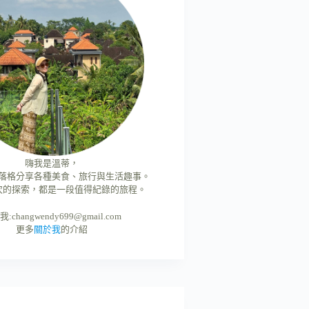
嗨我是溫蒂，
落格分享各種美食、旅行與生活趣事。
次的探索，都是一段值得紀錄的旅程。
我:
changwendy699@gmail.com
更多
關於我
的介紹