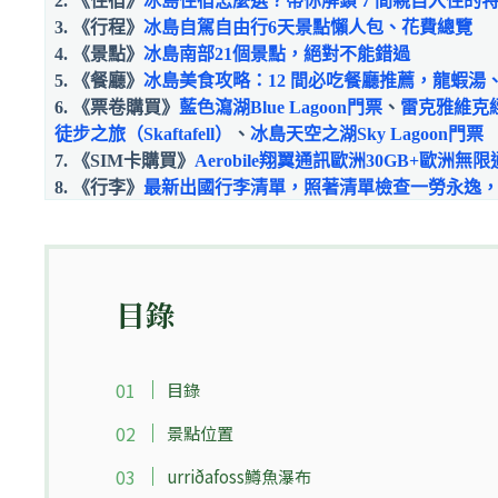
2. 《住宿》
冰島住宿怎麼選？帶你解鎖 7 間親自入住的
3. 《行程》
冰島自駕自由行6天景點懶人包、花費總覽
4. 《景點》
冰島南部21個景點，絕對不能錯過
5. 《餐廳》
冰島美食攻略：12 間必吃餐廳推薦，龍蝦湯
6. 《票卷購買》
藍色瀉湖Blue Lagoon門票
、
雷克雅維克
徒步之旅（Skaftafell）
、
冰島天空之湖Sky Lagoon門票
7. 《SIM卡購買》
Aerobile翔翼通訊歐洲30GB+歐洲無
8.
《行李》
最新出國行李清單，照著清單檢查一勞永逸
目錄
目錄
景點位置
urriðafoss鱒魚瀑布