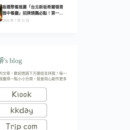
板橋聚餐推薦「台北新板希爾頓青
雅中餐廳」招牌燒鵝必點！第一次
吃就驚艷-附菜單
2026 年 7 月 31 日
s blog
的文章，歡迎透過下方連結支持我！每一
我獲得一點小小分潤，我會用心創作更多