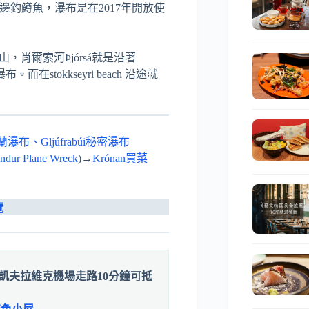
邊釣鱒魚，瀑布是在2017年開放使
un火山，肖爾索河Þjórsá就是沿著
在stokkseyri beach 沿途就
塞里雅蘭瀑布、Gljúfrabúi秘密瀑布
ur Plane Wreck
)→
Krónan買菜
覽
凱夫拉維克機場走路10分鐘可抵