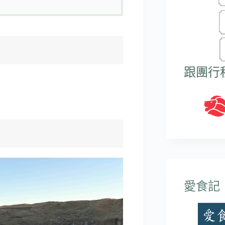
跟團行
愛食記