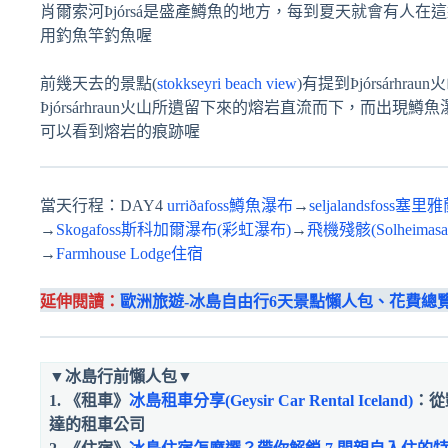
肖爾索河Þjórsá是盛產鱒魚的地方，每到夏天就會有人在這
用釣魚竿釣魚喔
前幾天去的景點(
stokkseyri beach view
)有提到Þjórsárhra
Þjórsárhraun火山所遺留下來的熔岩直流而下，而出現鱒魚瀑布。而
可以看到熔岩的痕跡喔
當天行程：DAY4
urriðafoss鱒魚瀑布
→
seljalandsfoss
→
Skogafoss斯科加爾瀑布(彩虹瀑布)
→
飛機殘骸(Solheimasand
→
Farmhouse Lodge住宿
延伸閱讀：
歐洲旅遊-冰島自由行6天景點懶人包、花費總
▼
冰島行前懶人包
▼
1. 《租車》
冰島租車分享(Geysir Car Rental Iceland)
：從
達的租車公司