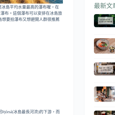
最新文
是冰島平均水量最高的瀑布喔，在
l萊茵瀑布。這個瀑布可以安排在冰島旅
島想要拍瀑布又想避開人群很推薦
órsá(冰島最長河流)的下游，而