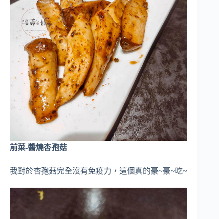
前菜-醬燒杏孢菇
我對於杏孢菇完全沒有免疫力，這個真的豪~豪~吃~