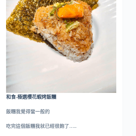
和食-極選櫻花蝦烤飯糰
飯糰我覺得蠻一般的
吃完這個飯糰我就已經很飽了…..