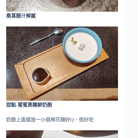
桑葚醋汁解膩
甜點-蜜蜜黑糖鮮奶酪
奶酪上面還放一小個棉花糖好Q，很好吃