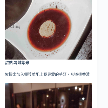
甜點-冷越紫米
紫糯米加入椰漿並配上我最愛的芋頭，味道很香濃