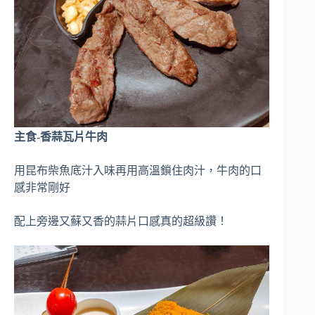
主食-香蒜瓦片牛肉
用昆布柴魚底汁入味再用高溫鎖住肉汁，牛肉的口
感非常剛好
配上旁邊又蘇又香的蒜片口感真的超級讚！