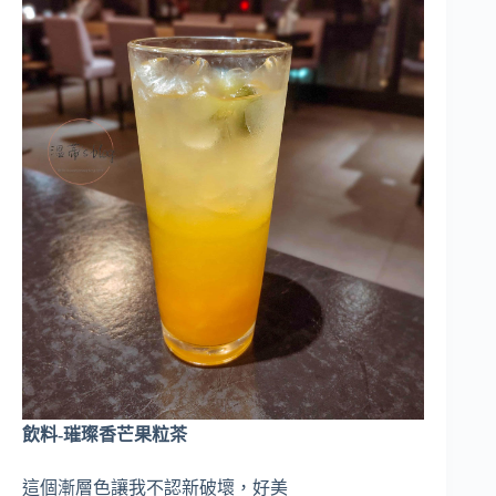
飲料-璀璨香芒果粒茶
這個漸層色讓我不認新破壞，好美